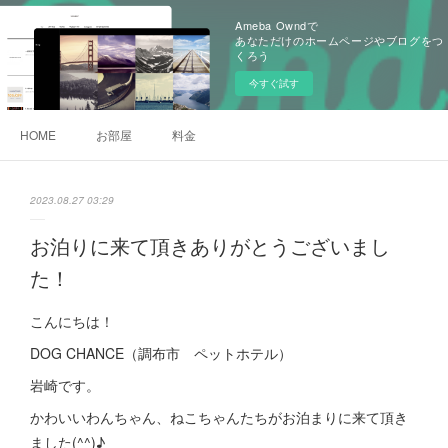
Ameba Owndで
あなただけのホームページやブログをつ
くろう
今すぐ試す
HOME
お部屋
料金
2023.08.27 03:29
お泊りに来て頂きありがとうございまし
た！
こんにちは！
DOG CHANCE（調布市 ペットホテル）
岩崎です。
かわいいわんちゃん、ねこちゃんたちがお泊まりに来て頂き
ました(^^)♪